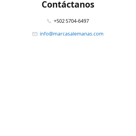
Contáctanos
+502 5704-6497
info@marcasalemanas.com
www.marcasalemanas.com
Síguenos en:
Facebook
@marcasalemanas.gt
YouTube
WhatsApp