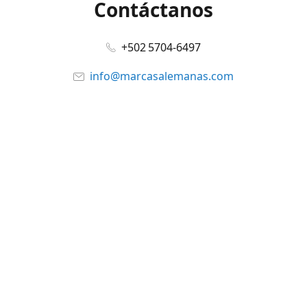
Contáctanos
+502 5704-6497
info@marcasalemanas.com
www.marcasalemanas.com
Síguenos en:
Facebook
@marcasalemanas.gt
YouTube
WhatsApp