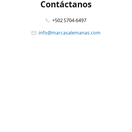
Contáctanos
+502 5704-6497
info@marcasalemanas.com
www.marcasalemanas.com
Síguenos en:
Facebook
@marcasalemanas.gt
YouTube
WhatsApp