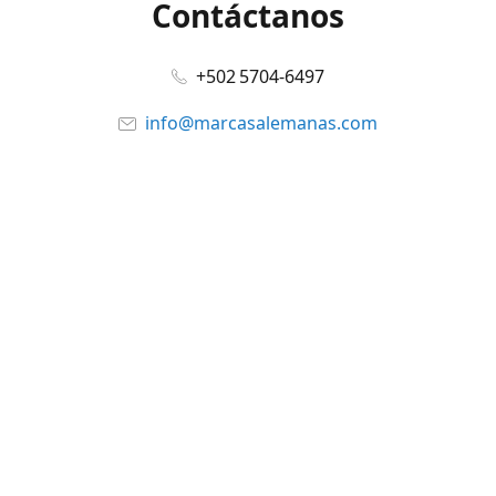
Contáctanos
+502 5704-6497
info@marcasalemanas.com
www.marcasalemanas.com
Síguenos en:
Facebook
@marcasalemanas.gt
YouTube
WhatsApp