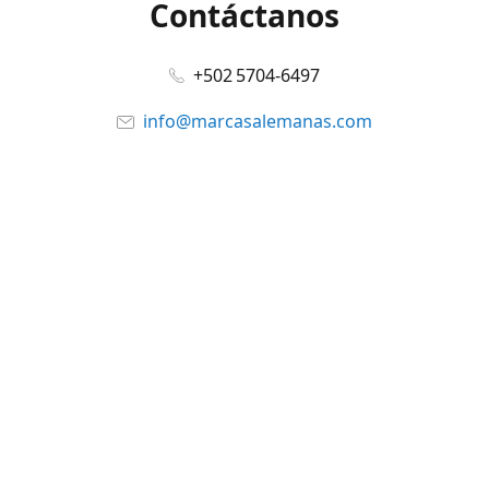
Contáctanos
+502 5704-6497
info@marcasalemanas.com
www.marcasalemanas.com
Síguenos en:
Facebook
@marcasalemanas.gt
YouTube
WhatsApp