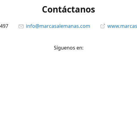
Contáctanos
6497
info@marcasalemanas.com
www.marcas
Síguenos en:
Facebook
@marcasalemanas.gt
YouTube
WhatsApp