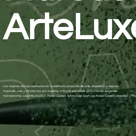
ArteLux
Las mejores marcas alemanas en Guatemala productos de arte, papelería y regalos
Inspírate, crea y transforma con nuestros artículos exclusivos para clientes exigentes
Hahnemühle, Leuchtturm1917, Faber-Castell, Schmincke, Graf von Faber-Castell, Staedtler
y FI