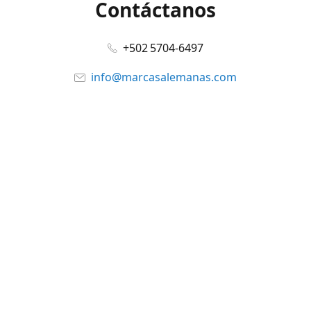
Contáctanos
+502 5704-6497
info@marcasalemanas.com
www.marcasalemanas.com
Síguenos en:
Facebook
@marcasalemanas.gt
YouTube
WhatsApp