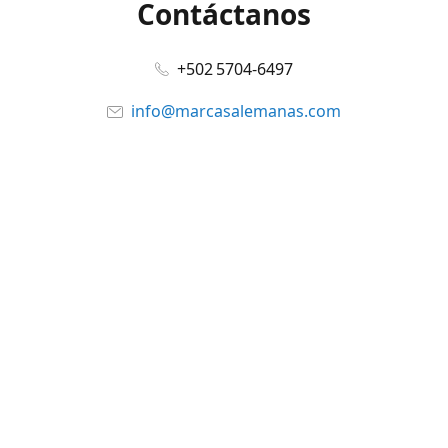
Contáctanos
+502 5704-6497
info@marcasalemanas.com
www.marcasalemanas.com
Síguenos en:
Facebook
@marcasalemanas.gt
YouTube
WhatsApp