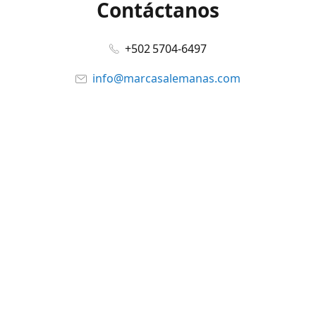
Contáctanos
+502 5704-6497
info@marcasalemanas.com
www.marcasalemanas.com
Síguenos en:
Facebook
@marcasalemanas.gt
YouTube
WhatsApp