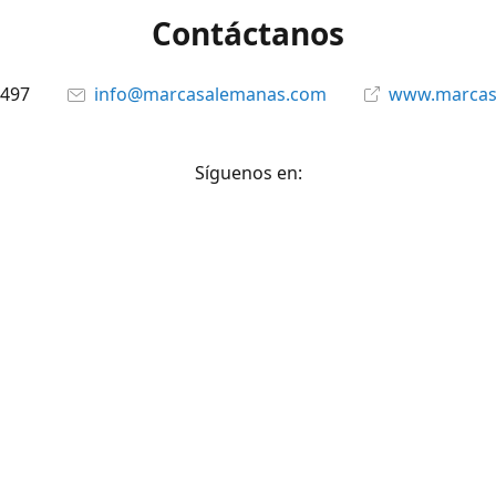
Contáctanos
6497
info@marcasalemanas.com
www.marcas
Síguenos en:
Facebook
@marcasalemanas.gt
YouTube
WhatsApp