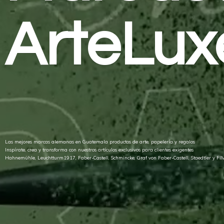
ArteLux
Las mejores marcas alemanas en Guatemala productos de arte, papelería y regalos
Inspírate, crea y transforma con nuestros artículos exclusivos para clientes exigentes
Hahnemühle, Leuchtturm1917, Faber-Castell, Schmincke, Graf von Faber-Castell, Staedtler
y FI