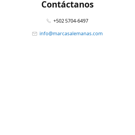
Contáctanos
+502 5704-6497
info@marcasalemanas.com
www.marcasalemanas.com
Síguenos en:
Facebook
@marcasalemanas.gt
YouTube
WhatsApp