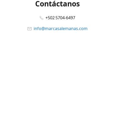
Contáctanos
+502 5704-6497
info@marcasalemanas.com
www.marcasalemanas.com
Síguenos en:
Facebook
@marcasalemanas.gt
YouTube
WhatsApp