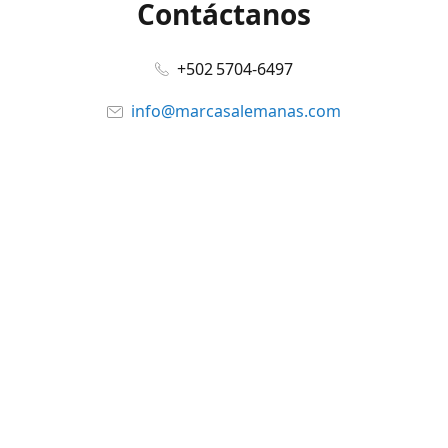
Contáctanos
+502 5704-6497
info@marcasalemanas.com
www.marcasalemanas.com
Síguenos en:
Facebook
@marcasalemanas.gt
YouTube
WhatsApp