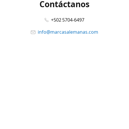
Contáctanos
+502 5704-6497
info@marcasalemanas.com
www.marcasalemanas.com
Síguenos en:
Facebook
@marcasalemanas.gt
YouTube
WhatsApp