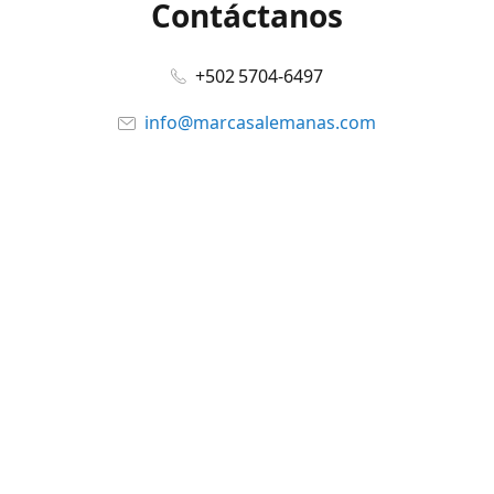
Contáctanos
+502 5704-6497
info@marcasalemanas.com
www.marcasalemanas.com
Síguenos en:
Facebook
@marcasalemanas.gt
YouTube
WhatsApp